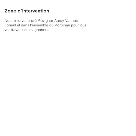
Zone d’intervention
Nous intervenons à Pluvigner, Auray, Vannes,
Lorient et dans l’ensemble du Morbihan pour tous
vos travaux de maçonnerie.
Demandez votre devis gratuit
Vous avez un projet de maçonnerie à Pluvigner ou
dans le Morbihan ?
Contactez la SARL Doublier pour obtenir un devis
gratuit et des conseils personnalisés.
Nous vous accompagnons de l’étude à la
réalisation avec sérieux, expertise et réactivité.
Travaux de maçonnerie en neuf et
rénovation